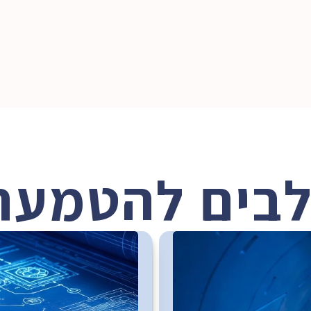
practical AI augmentation, moving it
ine processes, implement complex 
to-have' to a must-consider priority 
lead a large management team is 
project delivery and team resil
 She brings order to chaos and 
delivers results."