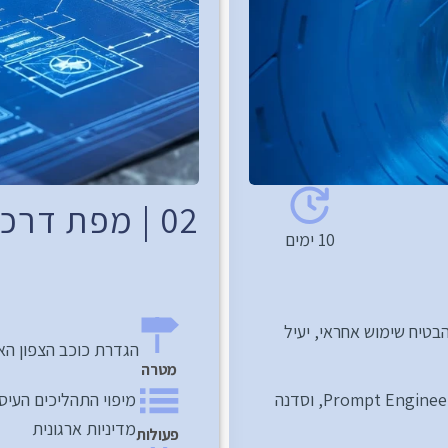
02 | מפת דרכים
10 ימים
בניית ידע והתנסות בשימוש ב AI בסביבה ארגונית, בכדי להבטיח שימוש אחראי, יעיל 
הגדרת כוכב הצפון הארגו
מטרה
שני מפגשים בני חצי יום הכוללים: Prompt Engineering, Responsible AI, וסדנה 
מדיניות ארגונית
פעולות