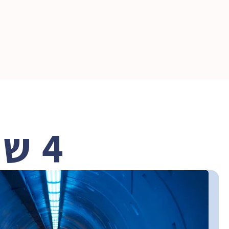
 from 'nice-
are now moving forward into the next phase of 
for better 
implementation"
ience."
4 שלבים להטמעת AI