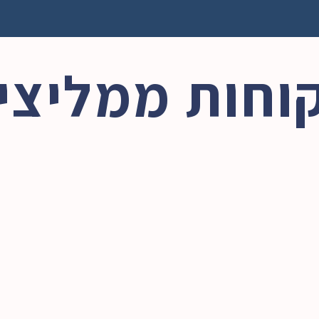
וחות ממליצי
ting R&D Operations at 
AI Speaking Engagem
Scale
"The lecture didn't stop when it en
Chamutal during her time leading 
triggered ongoing AI conversation
neering and Tools for our R&D 
projects. Participants said it opened t
+ employees). She was the driving 
the true scale and strategic impor
r organization and strategy. Her 