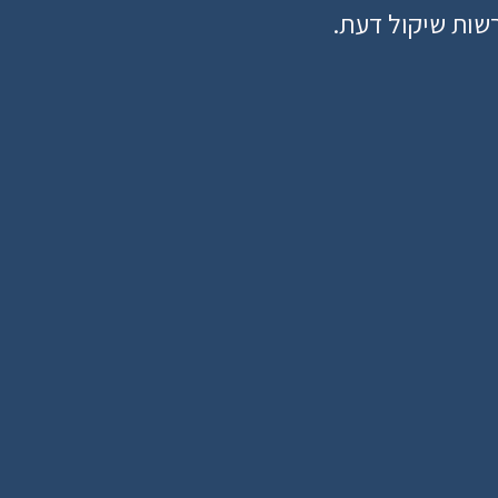
שות שיקול דעת.
רודוקטיביות הארגונית
קבלת החלטות מבוססת 
שילוב סוכני AI אוטונומיים, בביצוע משימות 
חלק  אינטגרלי בשרשרת הערך
מהירה 