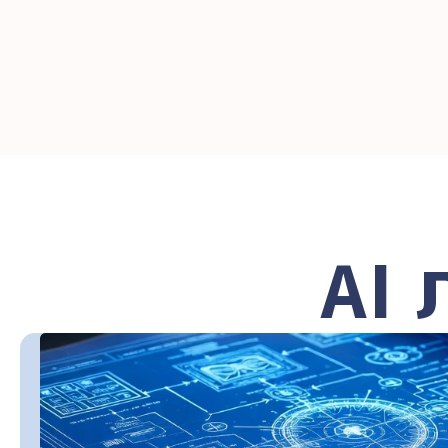
opportunities fast and steer clear of common 
ability to def
mistakes. Very actionable and grounded in 
toolsets, and 
enterprise reality."
exceptional.