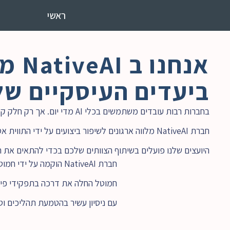
ראשי
ביעדים העיסקיים של
בחברות רבות עובדים משתמשים בכלי AI מדי יום. אך רק חלק קטן מהחברות מצליחות לשפר מדדים עסקיים באמצעות בינה מלאכותית.
חברת NativeAI מלווה ארגונים לשיפור ביצועים על ידי התווית אסטרטגיית AI, תרגום האסטרטגיה לתכנית פעולה והטמעת יכולות AI בתהליכי העבודה. 
היועצים שלנו פועלים בשיתוף הצוותים שלכם בכדי להתאים את תהליכי העבודה, להטמיע כלי AI, ליצ
חברת NativeAI הוקמה על ידי חמוטל גביש, בעלת ניסיון של יותר מ-15 שנות בהובלה טכנולוגית.
חמוטל החלה את דרכה בתפקידי פיתו
עם ניסיון עשיר בהטמעת תהליכים וטכ