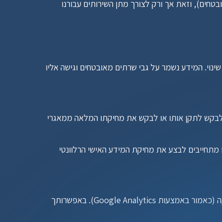
ספקי שירותים חיצוניים המאבטחים או מתפעלים את התשתיות של האתר (כגון פלטפורמת Framer או כלי איסוף נתונים מאובטחים), וזאת אך ורק לצורך מתן השירותים עבורנו 
אנו מיישמים אמצעי אבטחה טכנולוגיים וארגוניים מתאימים כדי להגן על המידע האישי שלך מפני גישה בלתי מורשית, אובדן או שינוי. המידע נשמר על גבי שרתים מאובטחים וגישה אליו 
בהתאם לחוק הגנת הפרטיות הישראלי, התשמ"א-1981 ותקנות ה-GDPR, עומדת לך הזכות לעיין במידע האישי המוחזק עליך, לבקש לתקן אותו או לבקש את מחיקתו המלאה ממאגרי 
 ולבקש את מחיקת המידע שלך. אנו מתחייבים לבצע את מחיקת המידע האישי הרלוונטי 
האתר משתמש בעוגיות (Cookies) ובטכנולוגיות מעקב דומות כדי להבטיח תפקוד תקין, לזכור את העדפותיך ולצרכי אנליטיקה (כאמור באמצעות Google Analytics). באפשרותך 