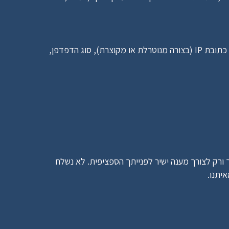
 לצורך איסוף מידע סטטיסטי ואנונימי על הרגלי הגלישה באתר, כולל כתובת IP (בצורה מנוטרלת או מקוצרת), סוג הדפדפן, 
 פרטי הקשר שלך שנמסרו בטופס יצירת הקשר או במסגרת שאלון הערכה ישמשו אך ורק לצורך מענה ישיר לפנייתך הספציפית. לא נשלח 