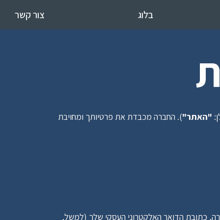
בלוג
צור קשר
ת
: 
"האתר"
). החברה מכבדת את פרטיותך ומחויבת 
בעת מילוי טופס יצירת קשר או הגשת בקשה להערכת מוכנות ל-AI, אנו עשויים לאסוף את שמך המלא, תפקידך, שם החברה, כתובת הדואר האלקטרוני העסקי שלך (למשל, 