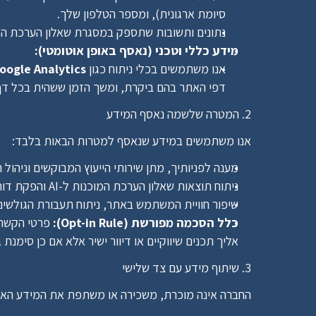
סיומת ארגונית), ומספר הטלפון שלך.
נתונים ותשובות שתספק במסגרת שאלון הערכת המו
מידע כללי וטכני (נאסף באופן אוטומטי):
אנו משתמשים בכלי ניתוח כגון 
oogle Analytics
דפי האתר בהם ביקרת, ומשך הזמן ששהית בכל דף
2. המטרה שלשמה נאסף המידע
אנו משתמשים במידע שנאסף למטרות הבאות בלבד:
מענה לפניותיך, מתן שירותי הייעוץ המבוקשים וניהול
ניתוח תוצאות שאלון הערכת המוכנות ל-AI והפקת דוחות מותאמים עבור הארגון שלך.
שיפור חוויית המשתמש באתר, ניתוח תעבורת הגולשים ו
כלל הסכמה מפורשת (Opt-in Rule):
אליך תכנים שיווקיים או דיוור ישיר אלא אם כן סימנת באופן אקטיבי ו
3. שיתוף מידע עם צד שלישי
החברה אינה מוכרת, משכירה או משתפת את המידע האי