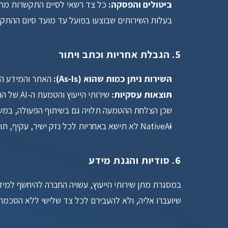
ביטולים והפסקה:
בעלות השירותים שבוצעו בפועל עד מועד סיום ההתק
5. הגבלת אחריות וכתב ויתור
השירות ניתן כמות שהוא (As-Is):
 האתר והמידע המ
תוצאות עסקיות:
שכן הצלחת ההטמעה תלויה גם בשיתוף הפעולה, במשאב
NativeAI לא תישא באחריות לכל נזק ישיר, עקיף, תוצאתי או מקרי הנובע מהשימוש באתר, מאי-יכולת להשתמש בו, או מהסתמכות על המידע המופיע בו.
6. סודיות והגנת מידע
שיועברו אליה, ולא להעבירם לכל צד שלישי ללא הסכמה