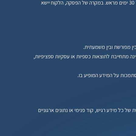
 כל צד רשאי לסיים התקשרות מתמשכת (כגון שירותי ריטיינר) באמצעות מתן הודעה מוקדמת בכתב של 30 ימים מראש. במקרה של הפסקה, הלקוח יישא 
ין מפורשת ובין משמעתית.
 שירותי הייעוץ והטמעת ה-AI של החברה נועדו לייעל תהליכים ולשפר את התפוקה הארגונית, אך החברה אינה מתחייבת לתוצאות כספיות או עסקיות ספציפיות, 
במסגרת מתן שירותי הייעוץ, עשויה החברה להיחשף למידע עסקי רגיש של הלקוח. NativeAI מתחייבת לשמור על סודיות מוחלטת של כל מידע רגיש, קוד פנימי או נתונים ארגוניים 