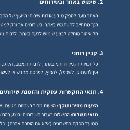
2. שימוש באתר ובשירותים
האתר נועד לספק מידע אודות שירותי הייעוץ של החב
הנך מתחייב להשתמש באתר ובשירותים אך ורק למטרות
חל איסור מוחלט לבצע שימוש לרעה באתר, לרבות ניסיונות פריצה, איסוף נתו
3. קניין רוחני
כל זכויות הקניין הרוחני באתר, לרבות העיצוב, הלוגו, 
אין להעתיק, לשכפל, להפיץ, לפרסם מחדש או לעשות
4. תנאי התקשרות עסקית והזמנת שירותים
הצעות מחיר ותוקף:
 הצעות מחיר רשמיות מטעם NativeAI תקפות לפרק זמן של 30 ימים ממועד הפקתן, אלא אם צוין אחרת במפורש.
תנאי תשלום:
ממועד הפקת החשבונית (אלא אם הוסכם אחרת). כל ה