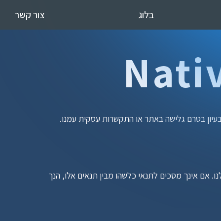
בלוג
צור קשר
עיון בטרם גלישה באתר או התקשרות עסקית עמנו.
גישה לאתר ושימוש בשירותים המוצעים על ידי NativeAI כפופים לקבלת התנאים המפורטים במסמך זה ובמדיניות הפרטיות שלנו. אם אינך מסכים לתנאי כלשהו מבין תנאים אלו, הנך 